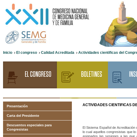
Inicio
El congreso
Calidad Acreditada
Actividades cientificas del Cong
EL CONGRESO
BOLETINES
INS
ACTIVIDADES
CIENTIFICAS 
Presentación
Carta del Presidente
Descuentos especiales para
El Sistema Español de Acreditación 
Congresistas
lo cual aquellos congresistas que l
asignados las sesiones a las que 