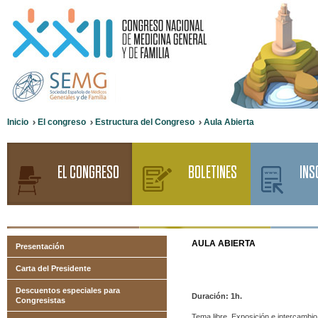
Inicio
El congreso
Estructura del Congreso
Aula Abierta
EL CONGRESO
BOLETINES
INS
AULA
ABIERTA
Presentación
Carta del Presidente
Descuentos especiales para
Duración: 1h.
Congresistas
Tema libre. Exposición e intercambio