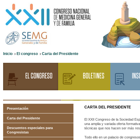
Inicio
El congreso
Carta del Presidente
EL CONGRESO
BOLETINES
INS
CARTA
DEL PRESIDENTE
Presentación
Carta del Presidente
El XXII Congreso de la Sociedad Es
una amplia y variada oferta formati
Descuentos especiales para
técnicas que nos hacen ser más resol
Congresistas
Todo ello en un palacio de congresos