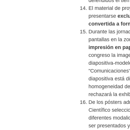
defendidos el tie
El material de pr
presentarse
excl
convertida a for
Durante las jorna
pantallas en la zo
impresión en pa
congreso la image
diapositiva-mode
"Comunicaciones"
diapositiva está d
homogeneidad de t
rechazará la exhi
De los pósters ad
Científico selecci
diferentes modali
ser presentados y