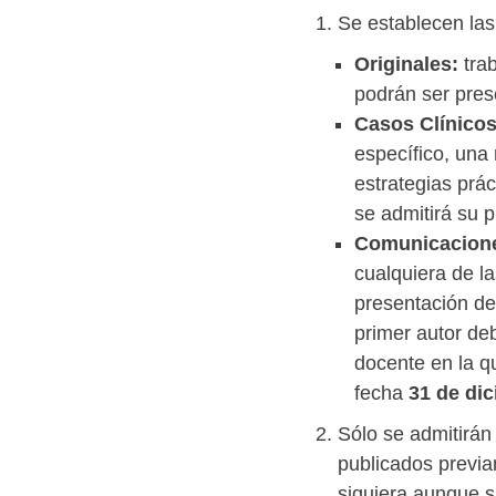
Se establecen las
Originales:
tra
podrán ser pres
Casos Clínico
específico, una 
estrategias prá
se admitirá su 
Comunicacione
cualquiera de l
presentación de
primer autor deb
docente en la q
fecha
31 de di
Sólo se admitirán
publicados previa
siquiera aunque s