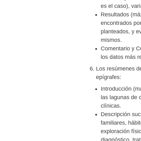
es el caso), vari
Resultados (máx
encontrados por
planteados, y ev
mismos.
Comentario y Co
los datos más r
Los resúmenes de 
epígrafes:
Introducción (m
las lagunas de 
clínicas.
Descripción suc
familiares, hábi
exploración físi
diagnóstico, tra