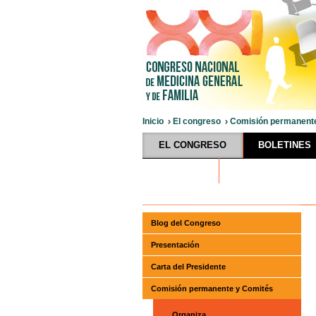
Inicio
El congreso
Comisión permanent
EL CONGRESO
BOLETINES
HOTELES
Blog del Congreso
Presentación
Carta del Presidente
Comisión permanente y Comités
Organiza