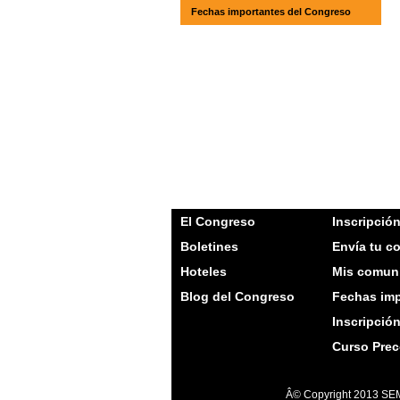
Fechas importantes del Congreso
El Congreso
Inscripció
Boletines
Envía tu c
Hoteles
Mis comun
Blog del Congreso
Fechas imp
Inscripció
Curso Pre
Â© Copyright 2013 SEM