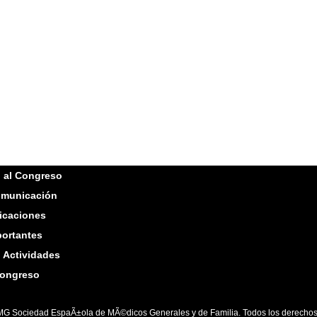
n al Congreso
omunicación
icaciones
ortantes
n Actividades
congreso
G Sociedad EspaÃ±ola de MÃ©dicos Generales y de Familia. Todos los derechos