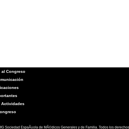
n al Congreso
omunicación
icaciones
ortantes
n Actividades
congreso
G Sociedad EspaÃ±ola de MÃ©dicos Generales y de Familia. Todos los derechos