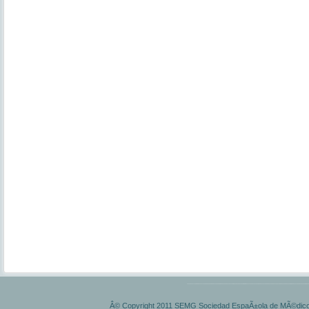
Â© Copyright 2011 SEMG Sociedad EspaÃ±ola de MÃ©dicos 