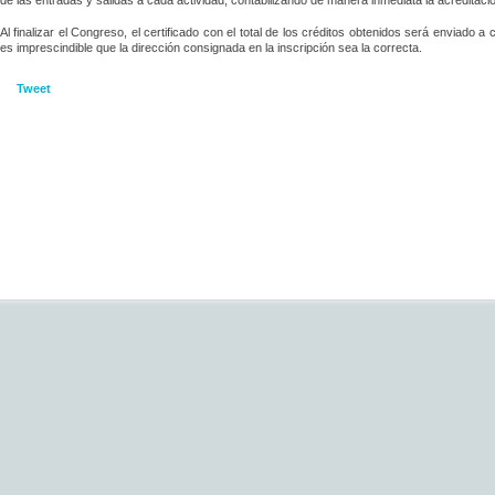
de las entradas y salidas a cada actividad, contabilizando de manera inmediata la acreditac
Al finalizar el Congreso, el certificado con el total de los créditos obtenidos será enviado a
es imprescindible que la dirección consignada en la inscripción sea la correcta.
Tweet