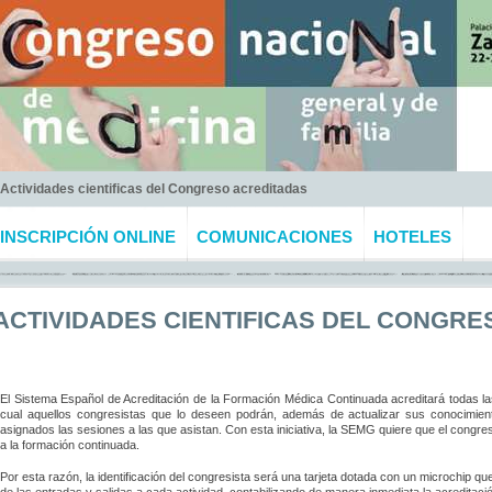
Actividades cientificas del Congreso acreditadas
INSCRIPCIÓN ONLINE
COMUNICACIONES
HOTELES
ACTIVIDADES
CIENTIFICAS DEL CONGRE
El Sistema Español de Acreditación de la Formación Médica Continuada acreditará todas las
cual aquellos congresistas que lo deseen podrán, además de actualizar sus conocimient
asignados las sesiones a las que asistan. Con esta iniciativa, la SEMG quiere que el congr
a la formación continuada.
Por esta razón, la identificación del congresista será una tarjeta dotada con un microchip que