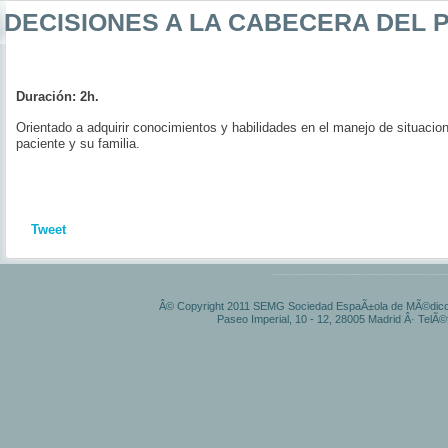
DECISIONES
A LA CABECERA DEL P
Duración: 2h.
Orientado a adquirir conocimientos y habilidades en el manejo de situaci
paciente y su familia.
Tweet
Â© Copyright 2011 SEMG Sociedad EspaÃ±ola de MÃ©dicos 
Paseo Imperial, 10 - 12, 28005 Madrid Â· TelÃ