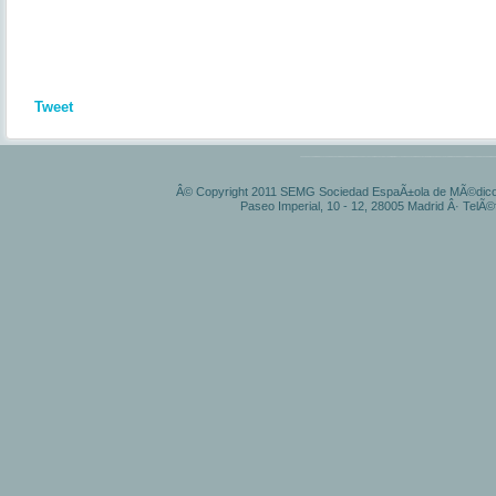
Tweet
Â© Copyright 2011 SEMG Sociedad EspaÃ±ola de MÃ©dicos 
Paseo Imperial, 10 - 12, 28005 Madrid Â· TelÃ