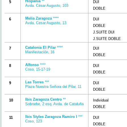
Hispania
**
5
DUI
Avda. César Augusto, 103
DOBLE
Melia Zaragoza
****
6
DUI
Avda. Cesar Augusto, 13
DOBLE
J.SUITE DUI
J.SUITE DOBLE
Catalonia El Pilar
****
7
DUI
Manifestación, 16
DOBLE
Alfonso
****
8
DUI
Coso, 15-17-19
DOBLE
Las Torres
***
9
DUI
Plaza Nuestra Señora del Pilar, 11
DOBLE
Ibis Zaragoza Centro
**
10
Individual
Sobrarbe, 2 esq. Avda. de Cataluña
DOBLE
Ibis Styles Zaragoza Ramiro I
***
11
DUI
Coso, 123
DOBLE