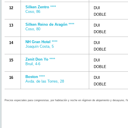
Silken Zentro
****
12
DUI
Coso, 86
DOBLE
Silken Reino de Aragón
****
13
DUI
Coso, 80
DOBLE
NH Gran Hotel
****
14
DUI
Joaquín Costa, 5
DOBLE
Zenit Don Yo
****
15
DUI
Bruil, 4-6
DOBLE
Boston
****
16
DUI
Avda. de las Torres, 28
DOBLE
Precios especiales para congresistas, por habitación y noche en régimen de alojamiento y desayuno, IV