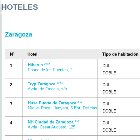
HOTELES
Zaragoza
Nº
Hotel
Tipo de habitación
Hiberus
****
1
DUI
Paseo de los Puentes, 2
DOBLE
Tryp Zaragoza
****
2
DUI
Avda. de Francia, s/n
DOBLE
Husa Puerta de Zaragoza
****
3
DUI
Miquel Roca i Junyent, 5 Est. Delicias
DOBLE
NH Ciudad de Zaragoza
***
4
DUI
Avda. Cesar Augusto, 125
DOBLE